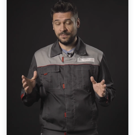
Общее описание
Рамы наших заборов наполняются стальными
ламелями (кроме модели «Хай-тек» ), которые крепятся
к двум вертикальным П-образным профилям. Сами
профили монтируются к стальным или каменным
столбам, установленным на прочном основании. Для
придания жесткости конструкции горизонтальные
ламели укрепляются поперечной планкой, которая
исключает их провисание.
Технологические различия и преимущества
Предусмотрены три типа крепления ламелей к
вертикальному профилю: с отверстиями, с фиксаторами