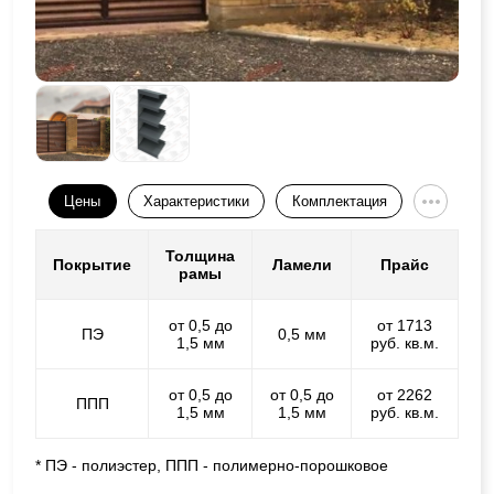
Цены
Характеристики
Комплектация
Толщина
Покрытие
Ламели
Прайс
рамы
от 0,5 до
от 1713
ПЭ
0,5 мм
1,5 мм
руб. кв.м.
от 0,5 до
от 0,5 до
от 2262
ППП
1,5 мм
1,5 мм
руб. кв.м.
* ПЭ - полиэстер, ППП - полимерно-порошковое