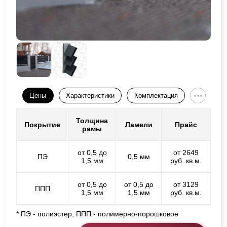
Цены
Характеристики
Комплектация
Толщина
Покрытие
Ламели
Прайс
рамы
от 0,5 до
от 2649
ПЭ
0,5 мм
1,5 мм
руб. кв.м.
от 0,5 до
от 0,5 до
от 3129
ППП
1,5 мм
1,5 мм
руб. кв.м.
* ПЭ - полиэстер, ППП - полимерно-порошковое