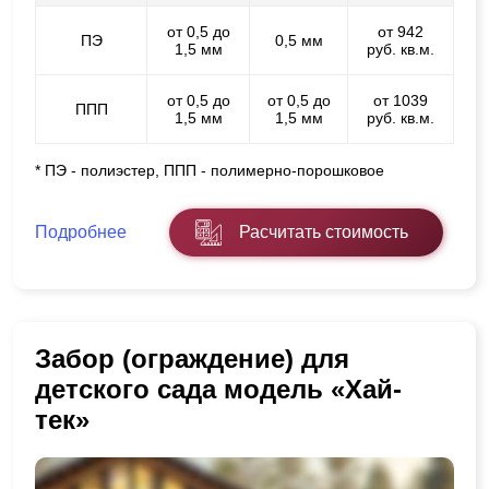
от 0,5 до
от 942
ПЭ
0,5 мм
1,5 мм
руб. кв.м.
от 0,5 до
от 0,5 до
от 1039
ППП
1,5 мм
1,5 мм
руб. кв.м.
* ПЭ - полиэстер, ППП - полимерно-порошковое
Подробнее
Расчитать стоимость
Забор (ограждение) для
детского сада модель «Хай-
тек»