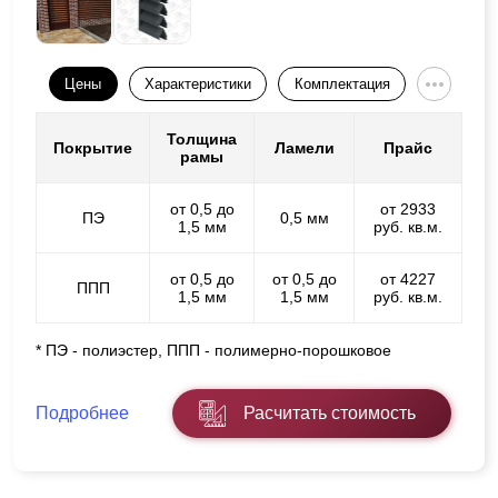
Цены
Характеристики
Комплектация
Толщина
Покрытие
Ламели
Прайс
рамы
от 0,5 до
от 2933
ПЭ
0,5 мм
1,5 мм
руб. кв.м.
от 0,5 до
от 0,5 до
от 4227
ППП
1,5 мм
1,5 мм
руб. кв.м.
* ПЭ - полиэстер, ППП - полимерно-порошковое
Подробнее
Расчитать стоимость