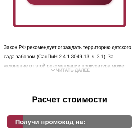
Закон РФ рекомендует ограждать территорию детского
сада забором (СанПиН 2.4.1.3049-13, ч. 3.1). За
уклонение от этой рекомендации прокуратура может
ЧИТАТЬ ДАЛЕЕ
вынести представление о нарушении требований п. 2 ч.
13 ст. 30 Закона от 30 декабря 2009 г. № 384-ФЗ и ч. 3.1
ст. 5 Закона от 6 марта 2006 г. № 35-ФЗ. Кроме того, если
Расчет стоимости
на территории нет ограждения и воспитательница не
уследит за ребенком, он может просто убежать и
Получи промокод на:
потеряться.
Согласно «Указаниям по проектированию ограждений