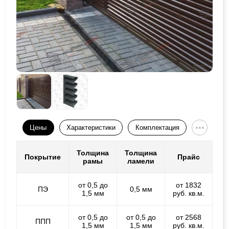
Цены
Характеристики
Комплектация
Толщина
Толщина
Покрытие
Прайс
рамы
ламели
от 0,5 до
от 1832
ПЭ
0,5 мм
1,5 мм
руб. кв.м.
от 0,5 до
от 0,5 до
от 2568
ППП
1,5 мм
1,5 мм
руб. кв.м.