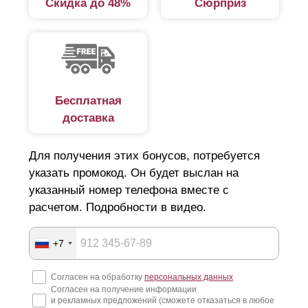
Скидка до 48%
Сюрприз
в коттеджном поселке, детском саду, школе.
Характеристики
Тип и конструкция забора зависит от следующих
Бесплатная
характеристик:
доставка
типа домовладения;
Для получения этих бонусов, потребуется
размеров участка;
указать промокод. Он будет выслан на
наличия соседей с одной или с двух сторон;
указанный номер телефона вместе с
дизайнерских особенностей;
расчетом. Подробности в видео.
рельефа участка;
финансовых возможностей.
+7
Забором—жалюзи можно огородить участок: по всему
Согласен на обработку
персональных данных
Согласен на получение информации
периметру, с боковых сторон или только со стороны
и рекламных предложений (сможете отказаться в любое