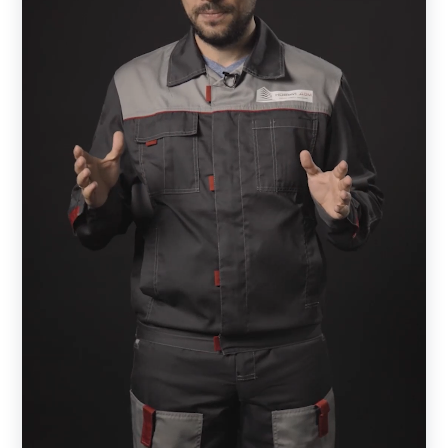
стали с декоративным слоем из полиэстера или
порошковой окраской. Все наши ограждения выглядят
стильно и оригинально. Между собой модели
отличаются конструктивными характеристиками:
глубиной секции, расстоянием и расположением
ламелей, углом обзора. Рассчитать, сколько погонных
метров забора требуется, можно самостоятельно или с
помощью наших специалистов.
Забор — жалюзи
При выборе забора нужно определиться с тем, сколько
метров ограждения требуется. При этом следует
обратить внимание на следующие характеристики:
ширину ламелей;