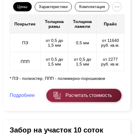
Цены
Характеристики
Комплектация
Толщина
Толщина
Покрытие
Прайс
рамы
ламели
от 0,5 до
от 11640
ПЭ
0,5 мм
1,5 мм
руб. кв.м.
от 0,5 до
от 0,5 до
от 2277
ППП
1,5 мм
1,5 мм
руб. кв.м.
* ПЭ - полиэстер, ППП - полимерно-порошковое
Подробнее
Расчитать стоимость
Забор на участок 10 соток