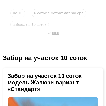
на 10
6 соток в метрах для забора
забора на 10 соток
ЕЩЕ
сколько стоит забор на 10 соток
длина забора на 10 соток
Забор на участок 10 соток
сколько стоит забор на 6 соток
Забор на участок 10 соток
модель Жалюзи вариант
«Стандарт»