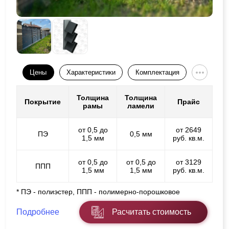
Цены
Характеристики
Комплектация
Толщина
Толщина
Покрытие
Прайс
рамы
ламели
от 0,5 до
от 2649
ПЭ
0,5 мм
1,5 мм
руб. кв.м.
от 0,5 до
от 0,5 до
от 3129
ППП
1,5 мм
1,5 мм
руб. кв.м.
* ПЭ - полиэстер, ППП - полимерно-порошковое
Подробнее
Расчитать стоимость