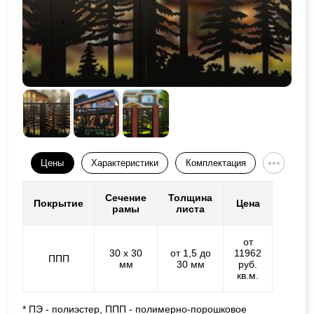
Цены
Характеристики
Комплектация
Сечение
Толщина
Покрытие
Цена
рамы
листа
от
30 х 30
от 1,5 до
11962
ППП
мм
30 мм
руб.
кв.м.
* ПЭ - полиэстер, ППП - полимерно-порошковое