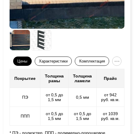
Цены
Характеристики
Комплектация
Толщина
Толщина
Покрытие
Прайс
рамы
ламели
от 0,5 до
от 942
ПЭ
0,5 мм
1,5 мм
руб. кв.м.
от 0,5 до
от 0,5 до
от 1039
ППП
1,5 мм
1,5 мм
руб. кв.м.
* ПЭ - полиэстер, ППП - полимерно-порошковое