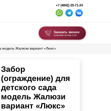
+7 (4842) 20-71-24
Заказать звонок
позвоним за наш счет
да модель Жалюзи вариант «Люкс»
ВЫБОР ПО ТИПУ
Модульные заборы и ограждения
Забор
Комбинированные заборы
Секционные заборы
(ограждение) для
детского сада
ВОРОТА И КАЛИТКИ
модель Жалюзи
Ворота откатные
вариант «Люкс»
Ворота распашные
Ворота складные гармошка