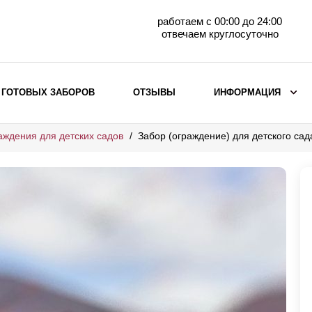
работаем с 00:00 до 24:00
отвечаем круглосуточно
 ГОТОВЫХ ЗАБОРОВ
ОТЗЫВЫ
ИНФОРМАЦИЯ
аждения для детских садов
Забор (ограждение) для детского са
ВЫБОР ПО МАТЕРИАЛУ
Заборы с кирпичными столбами
Заборы из евроштакетника
горизонтального
Металлические заборы для дачи
Забор жалюзи с кирпичными столбами
Металлические заборы
Металлические ограждения