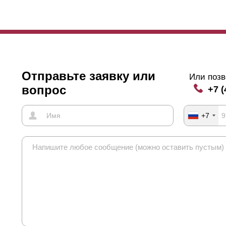
и изменении нахлеста можно добиться нужного добиться нужной им
жет максимальный обзор или совсем глухой забор, который в любо
Отправьте заявку или
Или позв
вопрос
+7 (
+7