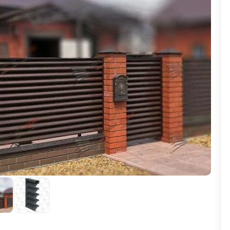
ВЫБОР ПО ХАРАКТЕРИСТИКАМ
Горизонтальные заборы
Высокие заборы
Красивые, дизайнерские заборы
ВЫБОР ПО СПОСОБУ МОНТАЖА
Заборы под ключ
Готовые заборы
Комплекты заборов-лего "сделай сам"
Быстровозводимые заборы