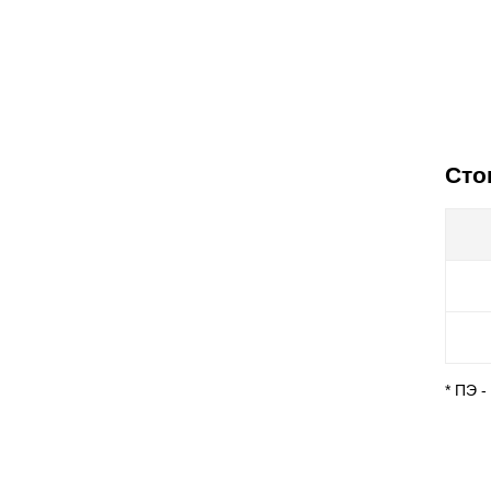
Сто
* ПЭ 