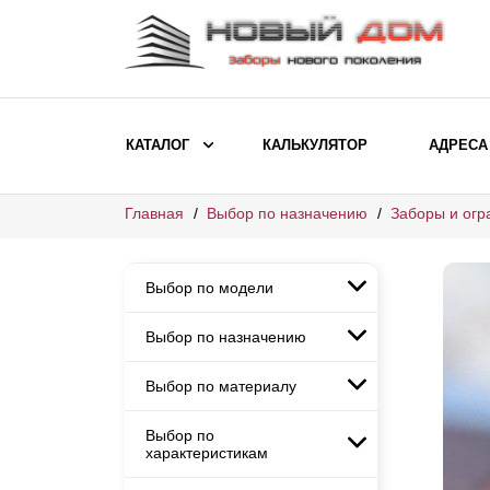
КАТАЛОГ
КАЛЬКУЛЯТОР
АДРЕСА
Главная
Выбор по назначению
Заборы и огр
ВЫБОР ПО МОДЕЛИ
Заборы Ранчо
Выбор по модели
Заборы Хай-тек
Заборы Классика
Выбор по назначению
Заборы Ранчо
Заборы Жалюзи
Заборы Хай-тек
Выбор по материалу
Заборы и ограждения для
Заборы Классика
детских садов
ВЫБОР ПО НАЗНАЧЕНИЮ
Заборы Жалюзи
Выбор по
Заборы с кирпичными столбами
Заборы для дачи
характеристикам
Заборы и ограждения для детских
Заборы из евроштакетника
Элитные заборы для коттеджей
садов