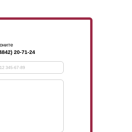
енно вам видимости сквозь забор. Это
м случае остается проветриваемым.
оните
4842) 20-71-24