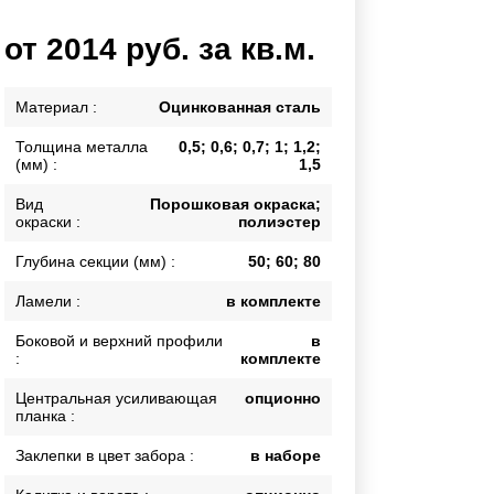
Каркасы ворот
от 2014 руб. за кв.м.
Калитки
Входные группы
Материал :
Оцинкованная сталь
Толщина металла
0,5; 0,6; 0,7; 1; 1,2;
ВСЕ ДЛЯ ЗАБОРА
(мм) :
1,5
Панели для забора
Вид
Порошковая окраска;
окраски :
полиэстер
Глубина секции (мм) :
50; 60; 80
Ламели :
в комплекте
Боковой и верхний профили
в
:
комплекте
Центральная усиливающая
опционно
планка :
Заклепки в цвет забора :
в наборе