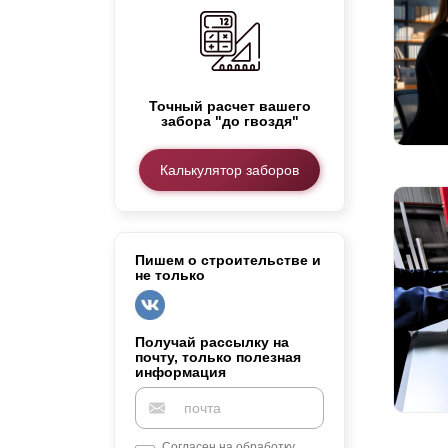
Заборы для дачи
Элитные заборы для коттеджей
Заборы и ограждения для школ
Забор на участок 10 соток
Точный расчет вашего
Заборы и ограждения для дома
забора "до гвоздя"
Калькулятор заборов
Пишем о строительстве и
не только
Получай рассылку на
почту, только полезная
информация
Согласен на обработку