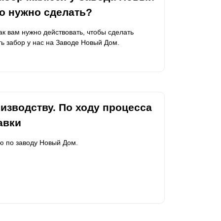
го нужно сделать?
Каркасы ворот
Калитки
как вам нужно действовать, чтобы сделать
Входные группы
ь забор у нас на Заводе Новый Дом.
ВСЕ ДЛЯ ЗАБОРА
Панели для забора
изводству. По ходу процесса
авки
ю по заводу Новый Дом.