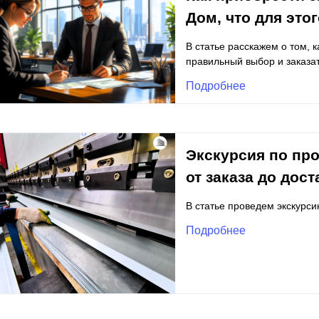
ВЫБОР ПО ХАРАКТЕРИСТИКАМ
Дом, что для это
Горизонтальные заборы
В статье расскажем о том, 
Высокие заборы
правильный выбор и заказат
Красивые, дизайнерские заборы
Подробнее
ВЫБОР ПО СПОСОБУ МОНТАЖА
Заборы под ключ
Экскурсия по про
Готовые заборы
от заказа до дост
Комплекты заборов-лего "сделай сам"
Быстровозводимые заборы
В статье проведем экскурси
Подробнее