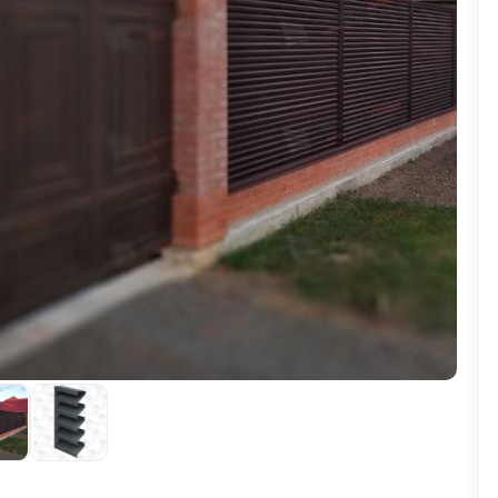
ВЫБОР ПО ХАРАКТЕРИСТИКАМ
Горизонтальные заборы
Высокие заборы
Красивые, дизайнерские заборы
ВЫБОР ПО СПОСОБУ МОНТАЖА
Заборы под ключ
Готовые заборы
Комплекты заборов-лего "сделай сам"
Быстровозводимые заборы