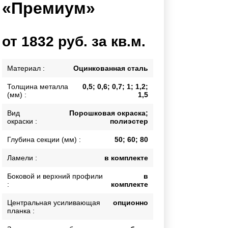
«Премиум»
Каркасы ворот
Калитки
Входные группы
от 1832 руб. за кв.м.
ВСЕ ДЛЯ ЗАБОРА
Материал :
Оцинкованная сталь
Толщина металла
0,5; 0,6; 0,7; 1; 1,2;
Панели для забора
(мм) :
1,5
Вид
Порошковая окраска;
окраски :
полиэстер
Глубина секции (мм) :
50; 60; 80
Ламели :
в комплекте
Боковой и верхний профили
в
:
комплекте
Центральная усиливающая
опционно
планка :