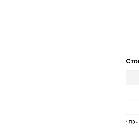
Сто
* ПЭ 