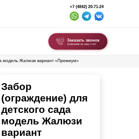
+7 (4842) 20-71-24
Заказать звонок
позвоним за наш счет
ада модель Жалюзи вариант «Премиум»
ВЫБОР ПО ТИПУ
Модульные заборы и ограждения
Забор
Комбинированные заборы
Секционные заборы
(ограждение) для
детского сада
ВОРОТА И КАЛИТКИ
модель Жалюзи
Ворота откатные
вариант
Ворота распашные
Ворота складные гармошка