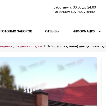
работаем с 00:00 до 24:00
отвечаем круглосуточно
 ГОТОВЫХ ЗАБОРОВ
ОТЗЫВЫ
ИНФОРМАЦИЯ
аждения для детских садов
Забор (ограждение) для детского с
ВЫБОР ПО МАТЕРИАЛУ
Заборы с кирпичными столбами
Заборы из евроштакетника
горизонтального
Металлические заборы для дачи
Забор жалюзи с кирпичными столбами
Металлические заборы
Металлические ограждения