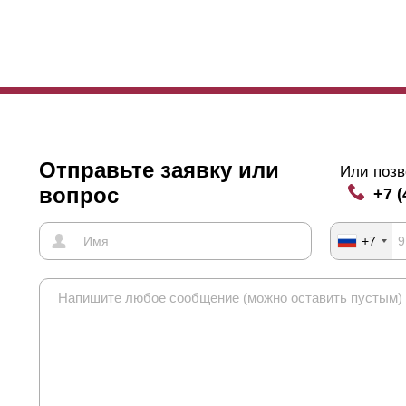
жно выбирать нахлест на всю высоту полки
ламели
.
кже можно подчеркнуть еще одну особенность-это усилители крепле
учае, если длина секции превышает 1,5 метра, это нужно для того,
епления будут видны с лицевой стороны заборы, их можно скрыть 
Отправьте заявку или
Или позв
вопрос
+7 (
+7