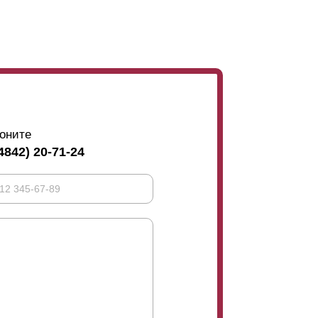
ния. Такое усиление нужно только в том
 чтобы избежать
прогибание
ламели
. Эти
расположив
ламели
с нахлестом.
оните
4842) 20-71-24