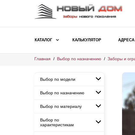
КАТАЛОГ
КАЛЬКУЛЯТОР
АДРЕСА
Главная
Выбор по назначению
Заборы и огр
ВЫБОР ПО МОДЕЛИ
Заборы Ранчо
Выбор по модели
Заборы Хай-тек
Заборы Классика
Выбор по назначению
Заборы Ранчо
Заборы Жалюзи
Заборы Хай-тек
Выбор по материалу
Заборы и ограждения для
Заборы Классика
детских садов
ВЫБОР ПО НАЗНАЧЕНИЮ
Заборы Жалюзи
Выбор по
Заборы с кирпичными столбами
Заборы для дачи
характеристикам
Заборы и ограждения для детских
Заборы из евроштакетника
Элитные заборы для коттеджей
садов