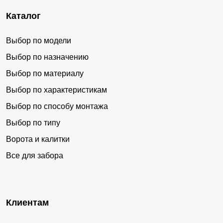
Ермолино
Жиздра
Каталог
Жилетово
Жуков
Износки
Ильинское
Выбор по модели
Калуга
Канищево
Выбор по назначению
Киров
Козельск
Выбор по материалу
Выбор по характеристикам
Колюпаново
Кондрово
Выбор по способу монтажа
Кремёнки
Кривское
Выбор по типу
Кудиново
Кудринская
Ворота и калитки
Людиново
Малоярославец
Все для забора
Маринки
Медынь
Мещовск
Митяево
Мосальск
Мстихино
Клиентам
Мятлево
Новослободск