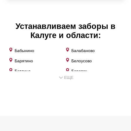
Устанавливаем заборы в
Калуге и области:
Бабынино
Балабаново
Барятино
Белоусово
Бетлица
Боровск
ЕЩЕ
Воротынск
Ворсино
Выползово
Высокиничи
Головтеево
Городок
Дворцы
Детчино
Дешовки
Думиничи