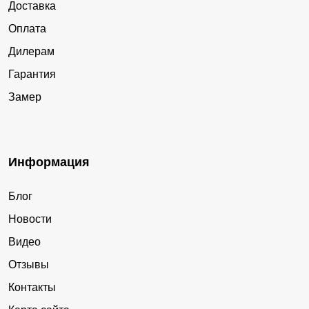
Доставка
Подборки
Пятовский
Оплата
Росва
Рыжково
Дилерам
Село имени Льва
Середейский
Толстого
Гарантия
Сосенский
Спас-Деменск
Замер
Сухиничи
Таруса
Товарково
Шопино
Информация
Юхнов
Блог
Новости
Видео
Отзывы
Контакты