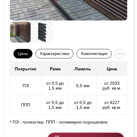
Цены
Характеристики
Комплектация
Покрытие
Рама
Ламель
Цена
от 0,5 до
от 2933
ПЭ
0,5 мм
1,5 мм
руб. кв.м.
от 0,5 до
от 0,5 до
от 4227
ППП
1,5 мм
1,5 мм
руб. кв.м.
* ПЭ - полиэстер, ППП - полимерно-порошковое