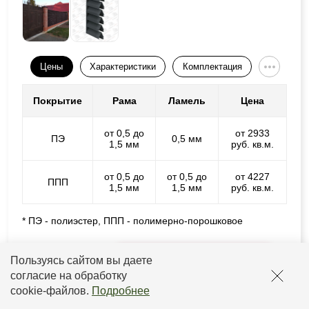
Цены
Характеристики
Комплектация
Покрытие
Рама
Ламель
Цена
от 0,5 до
от 2933
ПЭ
0,5 мм
1,5 мм
руб. кв.м.
от 0,5 до
от 0,5 до
от 4227
ППП
1,5 мм
1,5 мм
руб. кв.м.
* ПЭ - полиэстер, ППП - полимерно-порошковое
Подробнее
Расчитать стоимость
Пользуясь сайтом вы даете
согласие на обработку
cookie-файлов
.
Подробнее