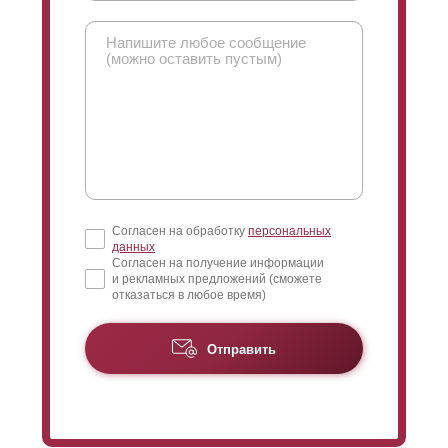
верхнюю часть строения, а территория не будет
видна. Изнутри все наоборот - будет видна только
нижняя часть участка. Все, что происходит внутри,
будет скрыто от глаз, в то время как владельцы
участков будут без проблем видеть, что происходит
за оградой. В то же время клиент может выбрать
максимальный нахлест, что уменьшит угол обзора.
Согласен на обработку
персональных
данных
Согласен на получение информации
и рекламных предложений (сможете
отказаться в любое время)
Главное преимущество модели для детских садов
Отправить
"
Оптима
" заключается в том, что высота планки
одинаково хорошо смотрится как на низких, так и на
высоких заборах. Поэтому он подходит для
ограждения любых сооружений: частных домов, дач,