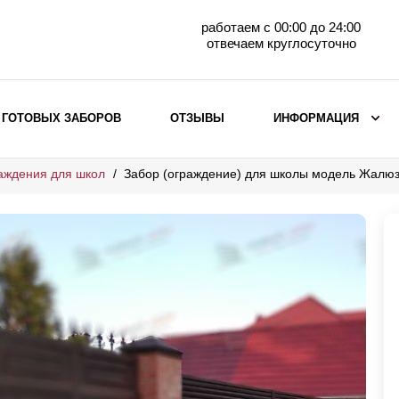
работаем с 00:00 до 24:00
отвечаем круглосуточно
 ГОТОВЫХ ЗАБОРОВ
ОТЗЫВЫ
ИНФОРМАЦИЯ
аждения для школ
Забор (ограждение) для школы модель Жалюз
ВЫБОР ПО МАТЕРИАЛУ
Заборы с кирпичными столбами
Заборы из евроштакетника
горизонтального
Металлические заборы для дачи
Забор жалюзи с кирпичными столбами
Металлические заборы
Металлические ограждения