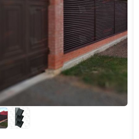
ВЫБОР ПО ХАРАКТЕРИСТИКАМ
Горизонтальные заборы
Высокие заборы
Красивые, дизайнерские заборы
ВЫБОР ПО СПОСОБУ МОНТАЖА
Заборы под ключ
Готовые заборы
Комплекты заборов-лего "сделай сам"
Быстровозводимые заборы