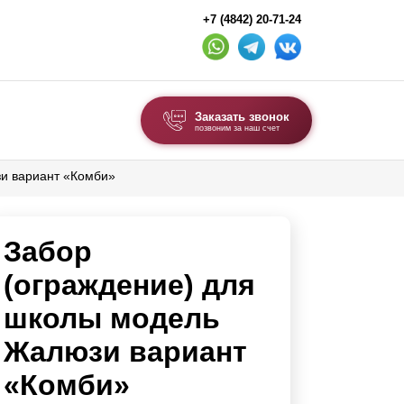
+7 (4842) 20-71-24
Заказать звонок
позвоним за наш счет
и вариант «Комби»
ВЫБОР ПО ТИПУ
Модульные заборы и ограждения
Забор
Комбинированные заборы
Секционные заборы
(ограждение) для
школы модель
ВОРОТА И КАЛИТКИ
Жалюзи вариант
Ворота откатные
«Комби»
Ворота распашные
Ворота складные гармошка