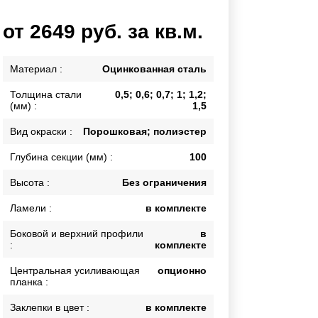
Каркасы ворот
от 2649 руб. за кв.м.
Калитки
Входные группы
Материал :
Оцинкованная сталь
Толщина стали
0,5; 0,6; 0,7; 1; 1,2;
ВСЕ ДЛЯ ЗАБОРА
(мм) :
1,5
Панели для забора
Вид окраски :
Порошковая; полиэстер
Глубина секции (мм) :
100
Высота :
Без ограничения
Ламели :
в комплекте
Боковой и верхний профили
в
:
комплекте
Центральная усиливающая
опционно
планка :
Заклепки в цвет :
в комплекте