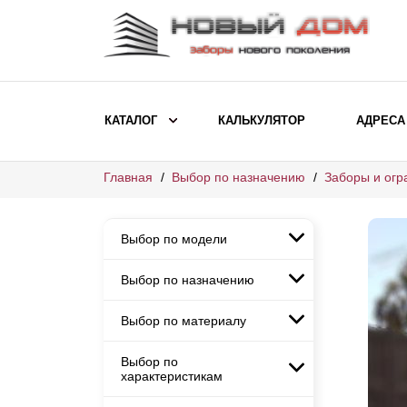
КАТАЛОГ
КАЛЬКУЛЯТОР
АДРЕСА
Главная
Выбор по назначению
Заборы и огр
ВЫБОР ПО МОДЕЛИ
Заборы Ранчо
Выбор по модели
Заборы Хай-тек
Заборы Классика
Выбор по назначению
Заборы Ранчо
Заборы Жалюзи
Заборы Хай-тек
Выбор по материалу
Заборы и ограждения для
Заборы Классика
детских садов
ВЫБОР ПО НАЗНАЧЕНИЮ
Заборы Жалюзи
Выбор по
Заборы с кирпичными столбами
Заборы для дачи
характеристикам
Заборы и ограждения для детских
Заборы из евроштакетника
Элитные заборы для коттеджей
садов