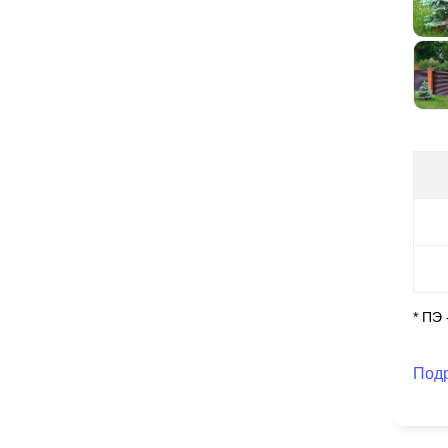
ши
по
те
* ПЭ
Под