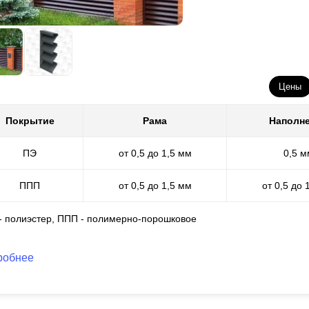
рокая палитра красок по шкале RAL и множество фактурных вариант
лучается применить различные наработанные нами конструкторски
хнологическими особенностями производственного процесса и монт
Цены
Покрытие
Рама
Наполн
ПЭ
от 0,5 до 1,5 мм
0,5 м
ППП
от 0,5 до 1,5 мм
от 0,5 до 
 - полиэстер, ППП - полимерно-порошковое
робнее