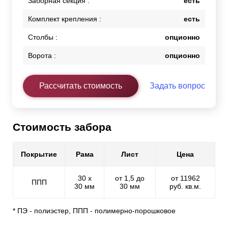
Заборная секция :
есть
Комплект крепления :
есть
Столбы :
опционно
Ворота :
опционно
Рассчитать стоимость
Задать вопрос
Стоимость забора
Покрытие
Рама
Лист
Цена
30 х
от 1,5 до
от 11962
ППП
30 мм
30 мм
руб. кв.м.
* ПЭ - полиэстер, ППП - полимерно-порошковое