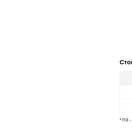
Сто
* ПЭ 