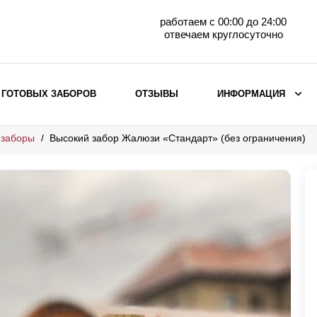
работаем с 00:00 до 24:00
отвечаем круглосуточно
 ГОТОВЫХ ЗАБОРОВ
ОТЗЫВЫ
ИНФОРМАЦИЯ
 заборы
Высокий забор Жалюзи «Стандарт» (без ограничения)
ВЫБОР ПО МАТЕРИАЛУ
Заборы с кирпичными столбами
Заборы из евроштакетника
горизонтального
Металлические заборы для дачи
Забор жалюзи с кирпичными столбами
Металлические заборы
Металлические ограждения