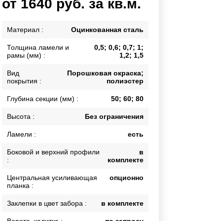
от 1640 руб. за кв.м.
Каркасы ворот
Калитки
Материал :
Оцинкованная сталь
Входные группы
Толщина ламели и
0,5; 0,6; 0,7; 1;
рамы (мм) :
1,2; 1,5
ВСЕ ДЛЯ ЗАБОРА
Вид
Порошковая окраска;
покрытия :
полиэстер
Панели для забора
Глубина секции (мм) :
50; 60; 80
Высота :
Без ограничения
Ламели :
есть
Боковой и верхний профили
в
:
комплекте
Центральная усиливающая
опционно
планка :
Заклепки в цвет забора :
в комплекте