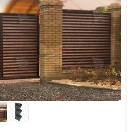
ВЫБОР ПО ХАРАКТЕРИСТИКАМ
Горизонтальные заборы
Высокие заборы
Красивые, дизайнерские заборы
ВЫБОР ПО СПОСОБУ МОНТАЖА
Заборы под ключ
Готовые заборы
Комплекты заборов-лего "сделай сам"
Быстровозводимые заборы