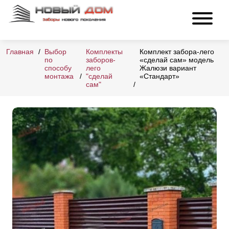
Главная
Выбор
Комплекты
Комплект забора-лего
по
заборов-
«сделай сам» модель
способу
лего
Жалюзи вариант
монтажа
"сделай
«Стандарт»
сам"