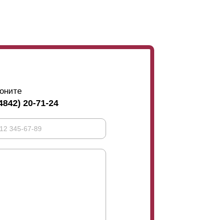
оните
4842) 20-71-24
тупна и в глубине 60 мм, а значит ширина
70 мм.