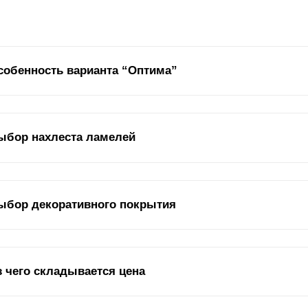
собенность варианта “Оптима”
нём с того, что в варианте "
Оптима
"
ламель
имеет форму английск
ыбор нахлеста ламелей
о на рисунке, изображённом ниже. Есть всего три варианта с таким
смотря на то, что у них разная высота
ламели
, z-профиль у них од
альная планка, расположенная в раме секции забора. Также могут г
ть
ламели
.
к вы уже знаете,
ламели
можно разместить по разному: встык или вн
ыбор декоративного покрытия
жете увидеть это на картинке. Нахлест влияет на два параметра в
енно эти два параметра: дизайн и угол обзора.
оративное покрытие отвечает за срок службы забора. Если сказать 
з чего складывается цена
щитно-декоративным, которое защищает от коррозии и прочих внеш
пользуем два варианта покрытия:
полиэстер
и полимерно-порошков
рекомендовали, но есть ряд особенностей, на которых стоит уделит