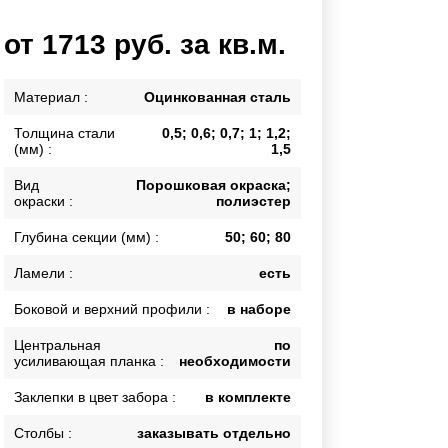
Каркасы ворот
от 1713 руб. за кв.м.
Калитки
Входные группы
Материал :
Оцинкованная сталь
Толщина стали
0,5; 0,6; 0,7; 1; 1,2;
ВСЕ ДЛЯ ЗАБОРА
(мм) :
1,5
Панели для забора
Вид
Порошковая окраска;
окраски :
полиэстер
Глубина секции (мм) :
50; 60; 80
Ламели :
есть
Боковой и верхний профили :
в наборе
Центральная
по
усиливающая планка :
необходимости
Заклепки в цвет забора :
в комплекте
Столбы :
заказывать отдельно