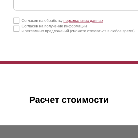
т вариант подходит для заграждения абсолютно каждого объекта: и 
едок, и мест для семейного и активного отдыха, и для сада, а так
Согласен на обработку
персональных данных
дель используется и для заграждения предприятий, а также частных
Согласен на получение информации
о высота
ламели
прекрасно смотрится в заборах любой высоты.
и рекламных предложений (сможете отказаться в любое время)
рианту будет требоваться наибольшее количество
ламелей
из-за у
ктор будет действовать не так сильно. Это незначительно повышает
обенностей вы можете воспользоваться калькулятором.
Расчет стоимости