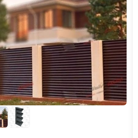
ВЫБОР ПО ХАРАКТЕРИСТИКАМ
Горизонтальные заборы
Высокие заборы
Красивые, дизайнерские заборы
ВЫБОР ПО СПОСОБУ МОНТАЖА
Заборы под ключ
Готовые заборы
Комплекты заборов-лего "сделай сам"
Быстровозводимые заборы