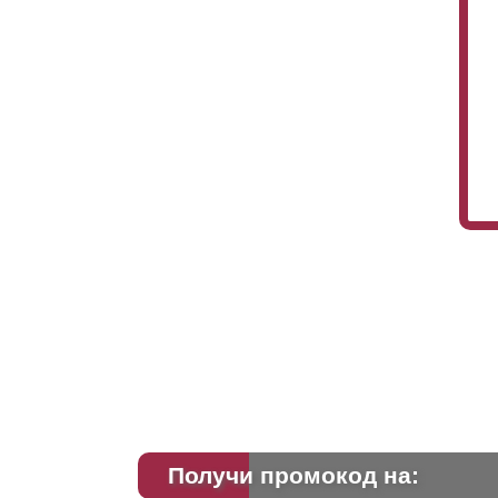
Это
бес
мо
чт
Ва
фа
ос
Получи промокод на: