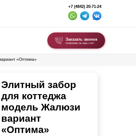
+7 (4842) 20-71-24
Заказать звонок
позвоним за наш счет
 вариант «Оптима»
ВЫБОР ПО ТИПУ
Модульные заборы и ограждения
Элитный забор
Комбинированные заборы
Секционные заборы
для коттеджа
модель Жалюзи
ВОРОТА И КАЛИТКИ
вариант
Ворота откатные
«Оптима»
Ворота распашные
Ворота складные гармошка