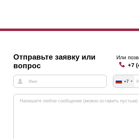
Отправьте заявку или
Или позв
вопрос
+7 (
+7
ота варианта - 109 мм ( при глубине секции 50 мм ). "
Оптима
" дос
дет составлять 123 мм. В глубине 80 мм высота будет составлять 1