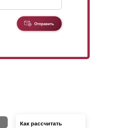
загородных участков, и и домов, и веранд, и
же и для ограждения балкона. В свою очередь
 паркингов. Хотим отметить,
Отправить
меньшенной высоты. На "Стандарт" этот
 цену “
Оптима
”. Для учёта всех
Как рассчитать