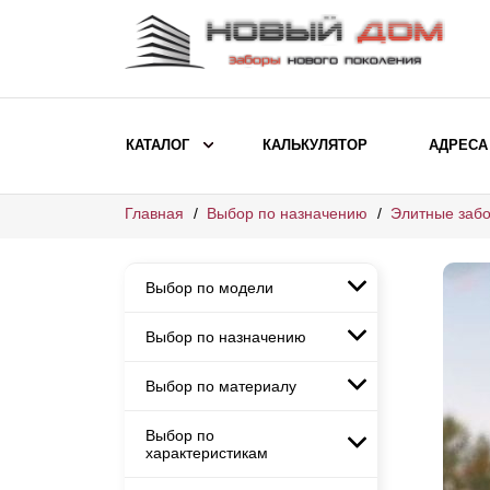
КАТАЛОГ
КАЛЬКУЛЯТОР
АДРЕСА
Главная
Выбор по назначению
Элитные забо
ВЫБОР ПО МОДЕЛИ
Заборы Ранчо
Выбор по модели
Заборы Хай-тек
Заборы Классика
Выбор по назначению
Заборы Ранчо
Заборы Жалюзи
Заборы Хай-тек
Выбор по материалу
Заборы и ограждения для
Заборы Классика
детских садов
ВЫБОР ПО НАЗНАЧЕНИЮ
Заборы Жалюзи
Выбор по
Заборы с кирпичными столбами
Заборы для дачи
характеристикам
Заборы и ограждения для детских
Заборы из евроштакетника
Элитные заборы для коттеджей
садов