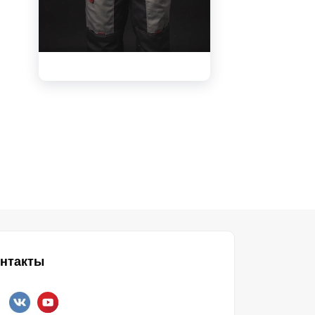
инфо
видео
нтакты