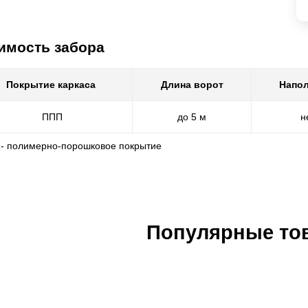
имость забора
Покрытие каркаса
Длина ворот
Напол
ППП
до 5 м
н
 - полимерно-порошковое покрытие
Популярные то