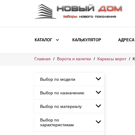
КАТАЛОГ
КАЛЬКУЛЯТОР
АДРЕСА
Главная
Ворота и калитки
Каркасы ворот
К
ВЫБОР ПО МОДЕЛИ
Заборы Ранчо
Выбор по модели
Заборы Хай-тек
Заборы Классика
Выбор по назначению
Заборы Ранчо
Заборы Жалюзи
Заборы Хай-тек
Выбор по материалу
Заборы и ограждения для
Заборы Классика
детских садов
ВЫБОР ПО НАЗНАЧЕНИЮ
Заборы Жалюзи
Выбор по
Заборы с кирпичными столбами
Заборы для дачи
характеристикам
Заборы и ограждения для детских
Заборы из евроштакетника
Элитные заборы для коттеджей
садов