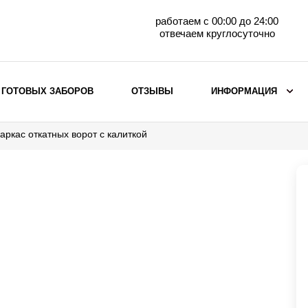
работаем с 00:00 до 24:00
отвечаем круглосуточно
 ГОТОВЫХ ЗАБОРОВ
ОТЗЫВЫ
ИНФОРМАЦИЯ
аркас откатных ворот с калиткой
ВЫБОР ПО МАТЕРИАЛУ
Заборы с кирпичными столбами
Заборы из евроштакетника
горизонтального
Металлические заборы для дачи
Забор жалюзи с кирпичными столбами
Металлические заборы
Металлические ограждения