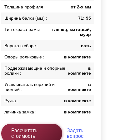
Толщина профиля :
от 2-х мм
Каркасы ворот
Калитки
Ширина балки (мм) :
71; 95
Входные группы
Тип окраса рамы
глянец, матовый,
:
муар
ВСЕ ДЛЯ ЗАБОРА
Ворота в сборе :
есть
Панели для забора
Опоры роликовые :
в комплекте
Поддерживающие и опорные
в
ролики :
комплекте
Улавливатель верхний и
в
нижний :
комплекте
Ручка :
в комплекте
личинка замка :
в комплекте
Рассчитать
Задать
стоимость
вопрос