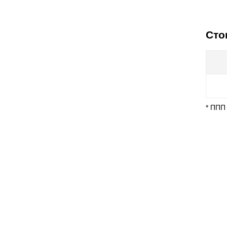
Сто
* ППП