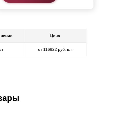
нение
Цена
ет
от 116822 руб. шт.
вары