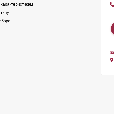
 характеристикам
 типу
абора