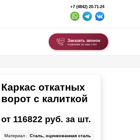
+7 (4842) 20-71-24
Заказать звонок
позвоним за наш счет
ВЫБОР ПО ТИПУ
Модульные заборы и ограждения
Каркас откатных
Комбинированные заборы
Секционные заборы
ворот с калиткой
ВОРОТА И КАЛИТКИ
от 116822 руб. за шт.
Ворота откатные
Ворота распашные
Материал :
Сталь, оцинкованная сталь
Ворота складные гармошка