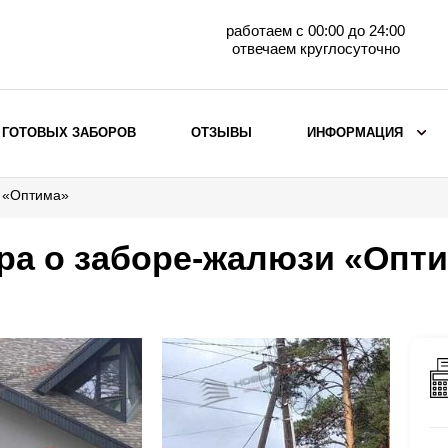
работаем с 00:00 до 24:00
отвечаем круглосуточно
 ГОТОВЫХ ЗАБОРОВ
ОТЗЫВЫ
ИНФОРМАЦИЯ
и «Оптима»
ВЫБОР ПО МАТЕРИАЛУ
Заборы с кирпичными столбами
ра о заборе-жалюзи «Опт
Заборы из евроштакетника
горизонтального
Металлические заборы для дачи
Забор жалюзи с кирпичными столбами
Металлические заборы
Металлические ограждения