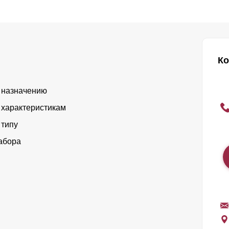
Ко
 назначению
 характеристикам
 типу
абора