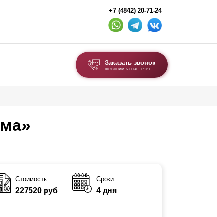
+7 (4842) 20-71-24
Заказать звонок
позвоним за наш счет
ВЫБОР ПО ТИПУ
Модульные заборы и ограждения
има»
Комбинированные заборы
Секционные заборы
ВОРОТА И КАЛИТКИ
Стоимость
Сроки
227520 руб
4 дня
Ворота откатные
Ворота распашные
Ворота складные гармошка