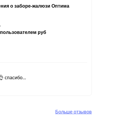
ения о заборе-жалюзи Оптима
ь
 пользователем руб
 спасибо...
Добрый день
Читать вес
Больше отзывов