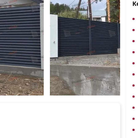
ВЫБОР ПО ХАРАКТЕРИСТИКАМ
К
Горизонтальные заборы
Высокие заборы
Красивые, дизайнерские заборы
ВЫБОР ПО СПОСОБУ МОНТАЖА
Заборы под ключ
Готовые заборы
Комплекты заборов-лего "сделай сам"
Быстровозводимые заборы