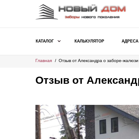
КАТАЛОГ
КАЛЬКУЛЯТОР
АДРЕСА
Главная
Отзыв от Александра о заборе-жалюз
ВЫБОР ПО МОДЕЛИ
Заборы Ранчо
Отзыв от Александ
Заборы Хай-тек
Заборы Классика
Заборы Жалюзи
ВЫБОР ПО НАЗНАЧЕНИЮ
Заборы и ограждения для детских
садов